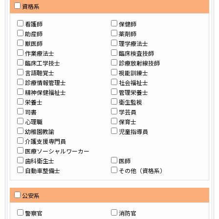
資格系
看護師
保健師
助産師
薬剤師
獣医師
理学療法士
作業療法士
臨床検査技師
臨床工学技士
診療放射線技師
言語聴覚士
視能訓練士
診療情報管理士
社会福祉士
精神保健福祉士
管理栄養士
栄養士
衛生監視
司書
学芸員
心理職
保育士
幼稚園教諭
児童指導員
介護支援専門員
医療ソーシャルワーカー
歯科衛生士
医師
自動車整備士
その他（資格系）
公安系
警察官
消防官