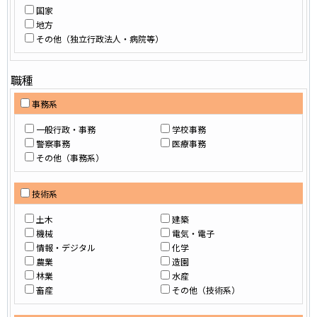
国家
地方
その他（独立行政法人・病院等）
職種
事務系
一般行政・事務
学校事務
警察事務
医療事務
その他（事務系）
技術系
土木
建築
機械
電気・電子
情報・デジタル
化学
農業
造園
林業
水産
畜産
その他（技術系）