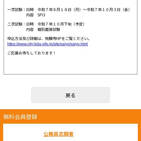
一次試験：日時 令和７年８月１８日（月）～令和７年１０月３日（金）
内容 SPI3
二次試験：日時 令和７年１０月下旬（予定）
内容 個別面接試験
申込方法及び詳細は、飛騨市HPをご覧ください。
https://www.city.hida.gifu.jp/site/saiyo/saiyo.html
ご応募お待ちしております！
戻る
無料会員登録
公務員志願者