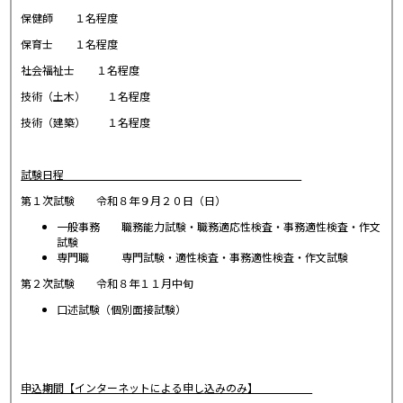
保健師 １名程度
保育士 １名程度
社会福祉士 １名程度
技術（土木） １名程度
技術（建築） １名程度
試験日程
第１次試験 令和８年９月２０日（日）
一般事務 職務能力試験・職務適応性検査・事務適性検査・作文
試験
専門職 専門試験・適性検査・事務適性検査・作文試験
第２次試験 令和８年１１月中旬
口述試験（個別面接試験）
申込期間【インターネットによる申し
込みのみ】