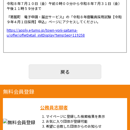
令和８年７月１０日（金）午前０時００分から令和８年７月３１日（金）
午後１１時５９分まで
『寄居町 電子申請・届出サービス』の「令和８年度職員採用試験【令和
９年４月１日採用】申込」ページにアクセスしてください。
https://apply.e-tumo.jp/town-yorii-saitama-
u/offer/offerDetail_initDisplay?tempSeq=119258
戻る
無料会員登録
公務員志願者
マイページに登録した検索結果を表示
お気に入り団体が登録可能
希望に合致した団体からのお知らせ