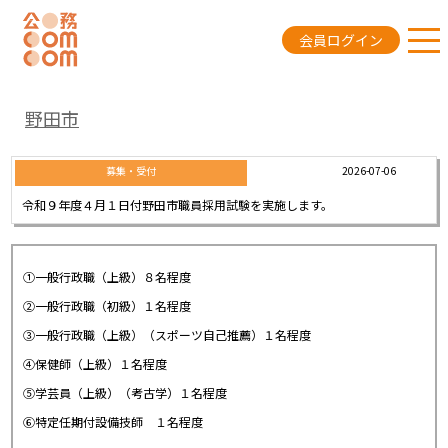
会員ログイン
野田市
2026-07-06
募集・受付
令和９年度４月１日付野田市職員採用試験を実施します。
①一般行政職（上級）８名程度
②一般行政職（初級）１名程度
③一般行政職（上級）（スポーツ自己推薦）１名程度
④保健師（上級）１名程度
⑤学芸員（上級）（考古学）１名程度
⑥特定任期付設備技師 １名程度