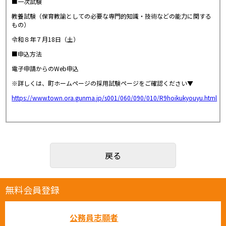
■一次試験
教養試験（保育教諭としての必要な専門的知識・技術などの能力に関する
もの）
令和８年７月18日（土）
■申込方法
電子申請からのWeb申込
※詳しくは、町ホームページの採用試験ページをご確認ください▼
https://www.town.ora.gunma.jp/s001/060/090/010/R9hoikukyouyu.html
戻る
無料会員登録
公務員志願者