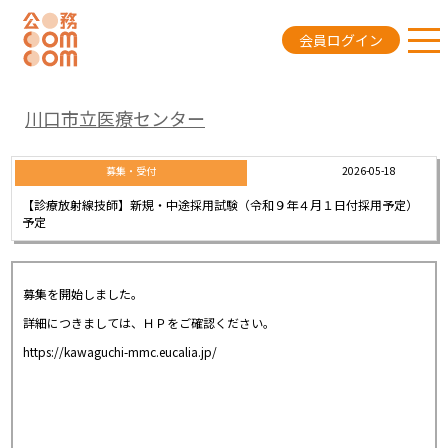
会員ログイン
川口市立医療センター
2026-05-18
募集・受付
【診療放射線技師】新規・中途採用試験（令和９年４月１日付採用予定）
予定
募集を開始しました。
詳細につきましては、ＨＰをご確認ください。
https://kawaguchi-mmc.eucalia.jp/